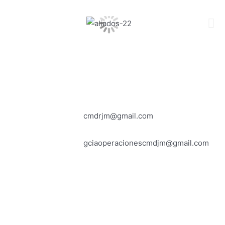
cmdrjm@gmail.com
gciaoperacionescmdjm@gmail.com