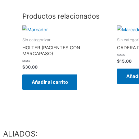
Productos relacionados
Sin categorizar
Sin categor
HOLTER (PACIENTES CON
CADERA 
MARCAPASO)
Valorado
$
15.00
en
Valorado
$
30.00
0
en
de
0
Añadi
5
de
Añadir al carrito
5
ALIADOS: