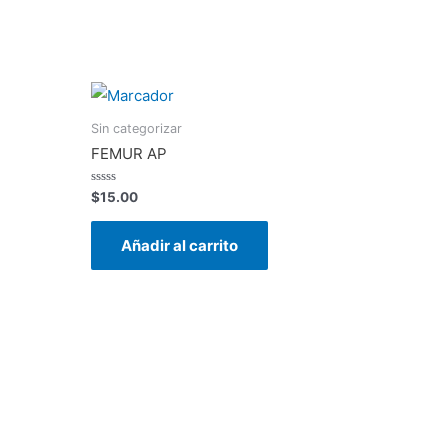
Sin categorizar
FEMUR AP
Valorado
$
15.00
en
0
de
Añadir al carrito
5