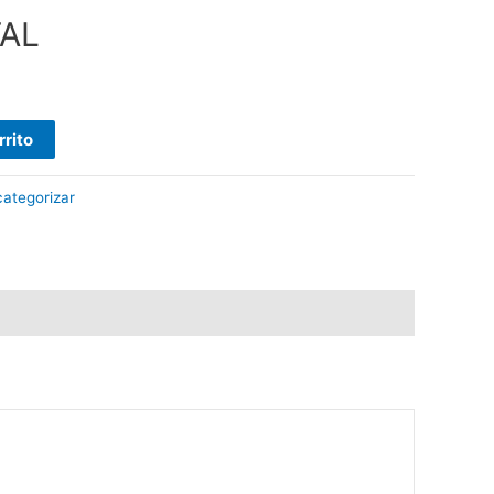
AL
rrito
categorizar