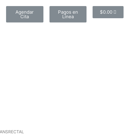
Agendar
Pagos en
$
0.00
Cita
Línea
RANSRECTAL