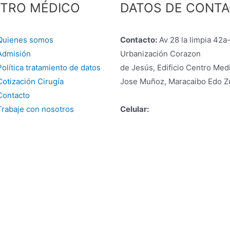
TRO MÉDICO
DATOS DE CONT
Quienes somos
Contacto:
Av 28 la limpia 42a
Admisión
Urbanización Corazon
Política tratamiento de datos
de Jesús, Edificio Centro Med
Cotización Cirugía
Jose Muñoz, Maracaibo Edo Zu
Contacto
Celular:
Trabaje con nosotros
+58 412 7107056 Admisiones
+58 412 3766867 Presupuestos
+58 412 2001398 Área Imágenes
+58 412 1179928 Facturación