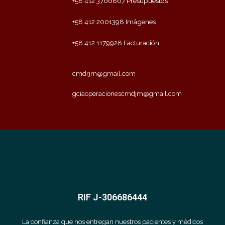
+58 412 3766867 Presupuestos
+58 412 2001398 Imágenes
+58 412 1179928 Facturación
cmdrjm@gmail.com
gciaoperacionescmdjm@gmail.com
RIF J-306686444
La confianza que nos entregan nuestros pacientes y médicos