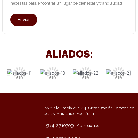
necesitas para encontrar un lugar de bienestar y tranquilidad
Enviar
ALIADOS:
Av 28 la limpia 42a-44, Urbanización Corazon de
Jesús, Maracaibo Edo Zulia
+58 412 7107056 Admisiones