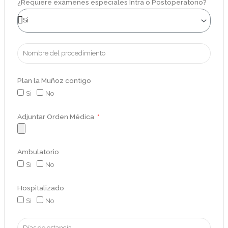
¿Requiere exámenes especiales Intra o Postoperatorio?
Plan la Muñoz contigo
Si
No
Adjuntar Orden Médica
Ambulatorio
Si
No
Hospitalizado
Si
No