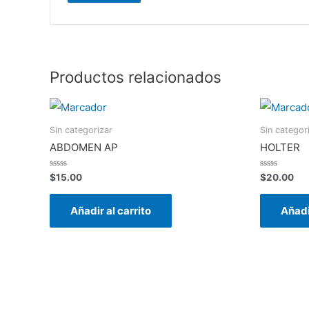
Productos relacionados
Sin categorizar
Sin categor
ABDOMEN AP
HOLTER
Valorado
Valorado
$
15.00
$
20.00
en
en
0
0
de
de
Añadir al carrito
Añadi
5
5