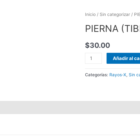
Inicio
/
Sin categorizar
/ PI
PIERNA (TIB
$
30.00
Añadir al ca
Categorías:
Rayos-X
,
Sin c