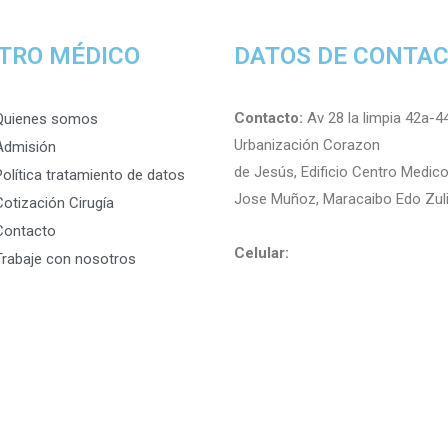
TRO MÉDICO
DATOS DE CONTA
Contacto:
Av 28 la limpia 42a-44
Quienes somos
Urbanización Corazon
Admisión
de Jesús, Edificio Centro Medico
Política tratamiento de datos
Jose Muñoz, Maracaibo Edo Zul
Cotización Cirugía
Contacto
Celular:
Trabaje con nosotros
+58 412 7107056 Admisiones
+58 412 3766867 Presupuestos
+58 412 2001398 Área Imágenes