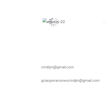
cmdrjm@gmail.com
gciaoperacionescmdjm@gmail.com