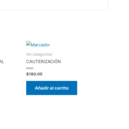
Sin categorizar
AL
CAUTERIZACIÓN
Valorado
$
180.00
en
0
de
Añadir al carrito
5