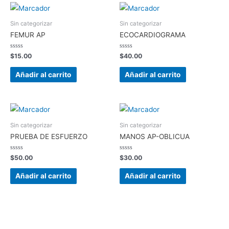
Sin categorizar
Sin categorizar
FEMUR AP
ECOCARDIOGRAMA
Valorado
Valorado
$
15.00
$
40.00
en
en
0
0
de
de
Añadir al carrito
Añadir al carrito
5
5
Sin categorizar
Sin categorizar
PRUEBA DE ESFUERZO
MANOS AP-OBLICUA
Valorado
Valorado
$
50.00
$
30.00
en
en
0
0
de
de
Añadir al carrito
Añadir al carrito
5
5