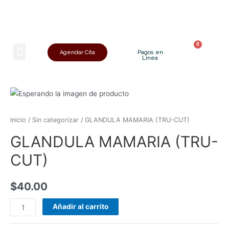
Sobre Nosotros
Agendar Cita
Pagos en
Línea
Inicio
/
Sin categorizar
/ GLANDULA MAMARIA (TRU-CUT)
GLANDULA MAMARIA (TRU-
CUT)
$
40.00
Añadir al carrito