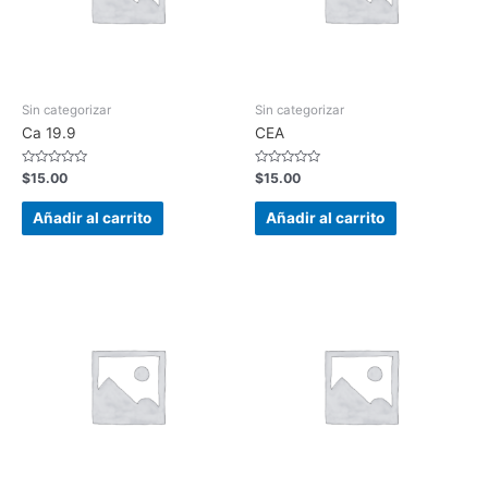
Sin categorizar
Sin categorizar
Ca 19.9
CEA
Valorado
Valorado
$
15.00
$
15.00
en
en
0
0
de
de
Añadir al carrito
Añadir al carrito
5
5