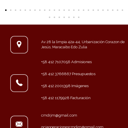
Av 28 la limpia 42a-44, Urbanización Corazon de
Jesús, Maracaibo Edo Zulia
+58 412 7107056 Admisiones
+58 412 3766867 Presupuestos
+58 412 2001398 Imágenes
+58 412 1179928 Facturación
cmdrjm@gmail.com
gciaoperacionescmdjm@gmail.com