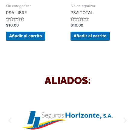
Sin categorizar
Sin categorizar
PSA LIBRE
PSA TOTAL
Valorado
Valorado
$
10.00
$
10.00
en
en
0
0
de
de
Añadir al carrito
Añadir al carrito
5
5
ALIADOS: