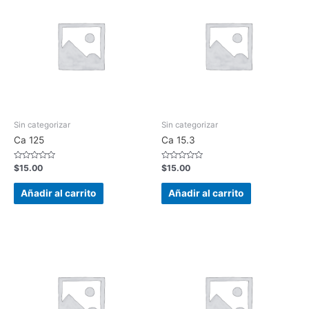
Sin categorizar
Sin categorizar
Ca 125
Ca 15.3
Valorado
Valorado
$
15.00
$
15.00
en
en
0
0
de
de
Añadir al carrito
Añadir al carrito
5
5