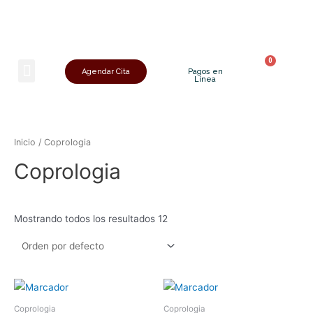
Sobre Nosotros
Agendar Cita
Pagos en
Línea
Inicio
/ Coprologia
Coprologia
Mostrando todos los resultados 12
Coprologia
Coprologia