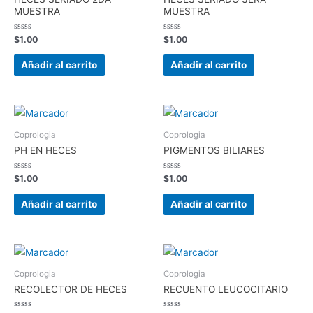
MUESTRA
MUESTRA
Valorado
Valorado
$
1.00
$
1.00
en
en
0
0
de
de
Añadir al carrito
Añadir al carrito
5
5
Coprologia
Coprologia
PH EN HECES
PIGMENTOS BILIARES
Valorado
Valorado
$
1.00
$
1.00
en
en
0
0
de
de
Añadir al carrito
Añadir al carrito
5
5
Coprologia
Coprologia
RECOLECTOR DE HECES
RECUENTO LEUCOCITARIO