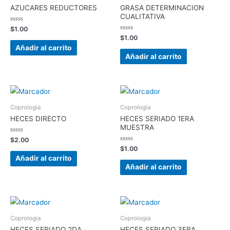
AZUCARES REDUCTORES
GRASA DETERMINACION
CUALITATIVA
Valorado
$
1.00
en
Valorado
$
1.00
0
en
de
Añadir al carrito
0
5
de
Añadir al carrito
5
Coprologia
Coprologia
HECES DIRECTO
HECES SERIADO 1ERA
MUESTRA
Valorado
$
2.00
en
Valorado
$
1.00
0
en
de
Añadir al carrito
0
5
de
Añadir al carrito
5
Coprologia
Coprologia
HECES SERIADO 2DA
HECES SERIADO 3ERA