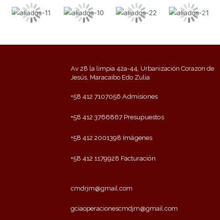
Av 28 la limpia 42a-44, Urbanización Corazon de
Jesús, Maracaibo Edo Zulia
+58 412 7107056 Admisiones
+58 412 3766867 Presupuestos
+58 412 2001398 Imágenes
+58 412 1179928 Facturación
cmdrjm@gmail.com
gciaoperacionescmdjm@gmail.com