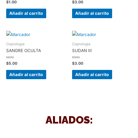
Valorado
Valorado
$
1.00
$
3.00
en
en
0
0
de
de
Añadir al carrito
Añadir al carrito
5
5
Coprologia
Coprologia
SANGRE OCULTA
SUDAN III
Valorado
Valorado
$
5.00
$
3.00
en
en
0
0
de
de
Añadir al carrito
Añadir al carrito
5
5
ALIADOS: