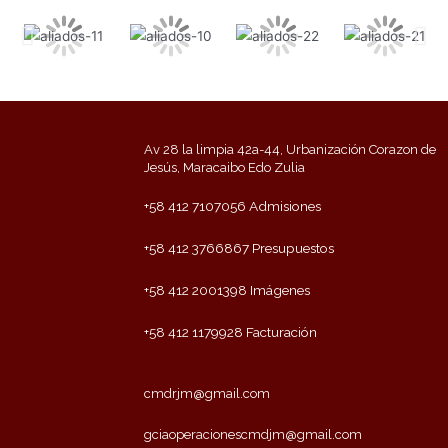
Av 28 la limpia 42a-44, Urbanización Corazon de
Jesús, Maracaibo Edo Zulia
+58 412 7107056 Admisiones
+58 412 3766867 Presupuestos
+58 412 2001398 Imágenes
+58 412 1179928 Facturación
cmdrjm@gmail.com
gciaoperacionescmdjm@gmail.com