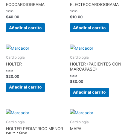
ECOCARDIOGRAMA
ELECTROCARDIOGRAMA
Valorado
Valorado
$
40.00
$
10.00
en
en
0
0
de
de
Añadir al carrito
Añadir al carrito
5
5
Cardiologia
Cardiologia
HOLTER
HOLTER (PACIENTES CON
MARCAPASO)
Valorado
$
20.00
en
Valorado
$
30.00
0
en
de
Añadir al carrito
0
5
de
Añadir al carrito
5
Cardiologia
Cardiologia
HOLTER PEDIATRICO MENOR
MAPA
DE 7 AÑOS