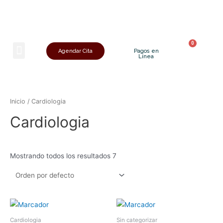
Sobre Nosotros
Agendar Cita
Pagos en
Línea
Inicio
/ Cardiologia
Cardiologia
Mostrando todos los resultados 7
Cardiologia
Sin categorizar